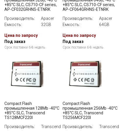
+85°C SLC, CS710-CF series,
+85°C SLC, CS710-CF series,
AP-CF032GRHNS-ETNRK
AP-CF064GRHNS-ETNRK
Производитель:
Apacer
Производитель:
Apacer
Емкость:
32GB
Емкость:
64GB
Цена по запросу
Цена по запросу
Под заказ
Под заказ
Срок поставки 6-8 недель
Срок поставки 6-8 недель
Compact Flash
Compact Flash
промышленная 128Mb -40°C
промышленная 256Mb -40°C
+85°C SLC, Transcend
+85°C SLC, Transcend
TS128MCF220I
TS256MCF220I
Производитель:
Transcend
Производитель:
Transcend