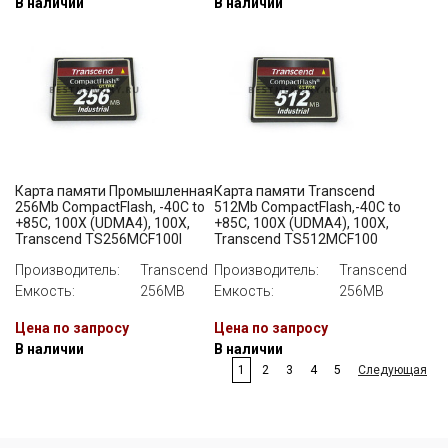
В наличии
В наличии
Карта памяти Промышленная
Карта памяти Transcend
256Mb CompactFlash, -40C to
512Mb CompactFlash,-40C to
+85C, 100X (UDMA4), 100X,
+85C, 100X (UDMA4), 100X,
Transcend TS256MCF100I
Transcend TS512MCF100
Производитель:
Transcend
Производитель:
Transcend
Емкость:
256MB
Емкость:
256MB
Цена по запросу
Цена по запросу
В наличии
В наличии
1
2
3
4
5
Следующая