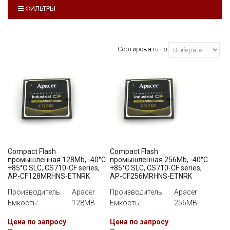
ФИЛЬТРЫ
ПРОИЗВОДИТЕЛЬ
ВСЕ
Сортировать по
ЕМКОСТЬ
ВСЕ
ИНТЕРФЕЙС
ВСЕ
СКОРОСТЬ ЗАПИСИ
Compact Flash
Compact Flash
ВСЕ
промышленная 128Mb, -40°C
промышленная 256Mb, -40°C
+85°C SLC, CS710-CF series,
+85°C SLC, CS710-CF series,
AP-CF128MRHNS-ETNRK
AP-CF256MRHNS-ETNRK
Производитель:
Apacer
Производитель:
Apacer
Емкость:
128MB
Емкость:
256MB
Цена по запросу
Цена по запросу