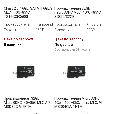
CFast 2.0, 16Gb, SATA III 6Gb/s,
Промышленная 32Gb
MLC, -40С+85°C,
microSDHC MLC -40°C +85°C
TS16GCFX600I
SDCIT/32GB
Производитель:
Transcend
Производитель:
Kingston
Емкость:
16GB
Емкость:
32GB
Цена по запросу
Цена по запросу
В наличии
Под заказ
Срок поставки 6-8 недель
Промышленная 32Gb
Промышленная MicroSDHC,
MicroSDHC -40+85С MLC AP-
4Gb , -40C+85C, чипы MLC, AP-
MSD32GIA-2FTM
MSD04GIA-1HTM