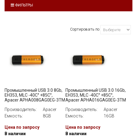
ФИЛЬТРЫ
ПРОИЗВОДИТЕЛЬ
ВСЕ
Сортировать по
ЕМКОСТЬ
ВСЕ
ИНТЕРФЕЙС
ВСЕ
СКОРОСТЬ ЗАПИСИ
Промышленный USB 3.0 8Gb,
Промышленный USB 3.0 16Gb,
ВСЕ
EH353, MLC -40C° +85C°,
EH353, MLC -40C° +85C°,
Apacer APHA008GAG0EG-3TM
Apacer APHA016GAG0EG-3TM
Производитель:
Apacer
Производитель:
Apacer
Емкость:
8GB
Емкость:
16GB
Цена по запросу
Цена по запросу
В наличии
В наличии