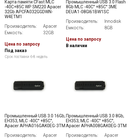
Карта памяти CFast MLC
Промышленный USB 3.0 Flash
-40С+85С WP SM220 Apacer
8Gb MLC -40C° +85C° 3ME
32Gb APCFA032GGDWN-
DEUA1-08GI61BW1SC
W4ETM1
Производитель:
Innodisk
Производитель:
Apacer
Емкость:
8GB
Емкость:
32GB
Цена по запросу
Цена по запросу
В наличии
Под заказ
Срок поставки 6-8 недель
Промышленный USB 3.0 16Gb,
Промышленный USB 3.0 8Gb,
EH353, MLC -40C° +85C°,
EH353, MLC -40C° +85C°,
Apacer APHA016GAK0EG-3TM
Apacer APHA008GAK0EG-3TM
Производитель:
Apacer
Производитель:
Apacer