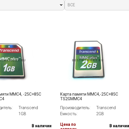
ВСЕ
мяти MMC4, -25C+85C
Карта памяти MMC4,-25C+85C
C4
TS2GMMC4
итель:
Transcend
Производитель:
Transcend
1GB
Емкость:
2GB
Цена по
В наличии
В наличи