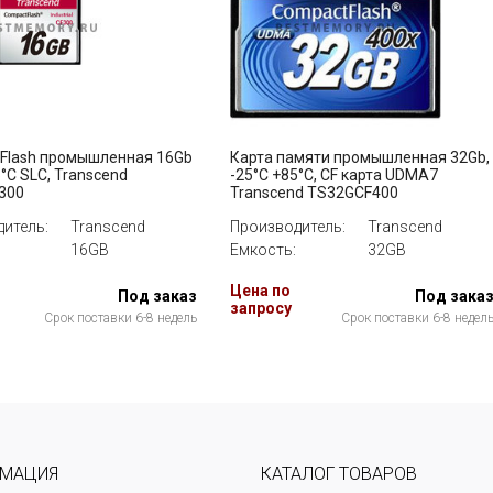
Flash промышленная 16Gb
Карта памяти промышленная 32Gb,
5°C SLC, Transcend
-25°C +85°C, CF карта UDMA7
300
Transcend TS32GCF400
итель:
Transcend
Производитель:
Transcend
16GB
Емкость:
32GB
Цена по
Под заказ
Под зака
запросу
Срок поставки 6-8 недель
Срок поставки 6-8 недел
МАЦИЯ
КАТАЛОГ ТОВАРОВ