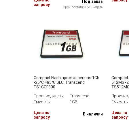
Цена по
запросу
Под заказ
запросу
Срок поставки 6-8 недель
Compact Flash промышленная 1Gb
Compact
-25°C +85°C SLC, Transcend
512Mb -2
TS1GCF300
TS512MC
Производитель:
Transcend
Производ
Емкость:
1GB
Емкость:
Цена по
Цена по
В наличии
запросу
запросу