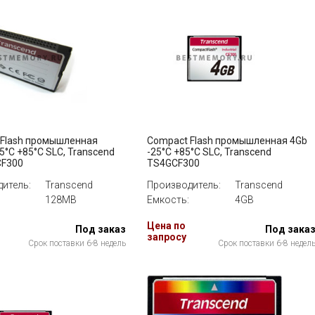
 Flash промышленная
Compact Flash промышленная 4Gb
5°C +85°C SLC, Transcend
-25°C +85°C SLC, Transcend
F300
TS4GCF300
итель:
Transcend
Производитель:
Transcend
128MB
Емкость:
4GB
Цена по
Под заказ
Под зака
запросу
Срок поставки 6-8 недель
Срок поставки 6-8 недел