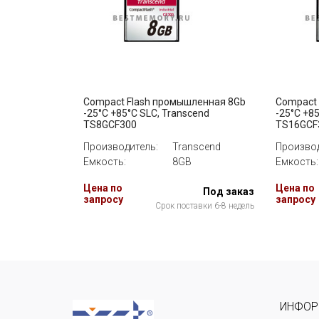
Compact Flash промышленная 8Gb
Compact 
-25°C +85°C SLC, Transcend
-25°C +8
TS8GCF300
TS16GCF
Производитель:
Transcend
Производ
Емкость:
8GB
Емкость:
Цена по
Цена по
Под заказ
запросу
запросу
Срок поставки 6-8 недель
ИНФОР