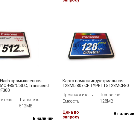
запросу
 Flash промышленная
Карта памяти индустриальная
5°C +85°C SLC, Transcend
128Mb 80x CF TYPE I TS128MCF80
F300
Производитель:
Transcend
итель:
Transcend
Емкость:
128MB
512MB
Цена по
В наличи
запросу
В наличии