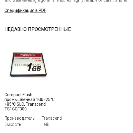
and wear-leveling algorithm ensures highly reliable of data transfer
Cпецификация в PDF
НЕДАВНО ПРОСМОТРЕННЫЕ
Compact Flash
промышленная 1Gb -25°C
+85°C SLC, Transcend
TS1GCF300
Производитель:
Transcend
Емкость:
1GB