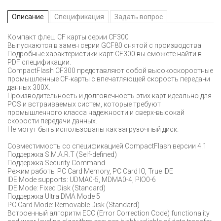
Описание
Спецификация
Задать вопрос
Компакт флеш CF карты серии CF300
Выпускаются в замен серии GCF80 снятой с производства
Подробные характеристики карт CF300 вы сможете найти в
PDF спецификации.
CompactFlash CF300 представляют собой высокоскоростные
промышленные CF-карты с впечатляющей скорость передачи
данных 300Х.
Производительность и долговечность этих карт идеально для
POS и встраиваемых систем, которые требуют
промышленного класса надежности и сверх-высокай
скорости передачи данных.
Не могут быть использованы как загрузочный диск.
Совместимость со спецификацией CompactFlash версии 4.1
Поддержка S.M.A.R.T (Self-defined)
Поддержка Security Command
Режим работы PC Card Memory, PC Card IO, True IDE
IDE Mode supports: UDMA0-5, MDMA0-4, PIO0-6
IDE Mode: Fixed Disk (Standard)
Поддержка Ultra DMA Mode 5
PC Card Mode: Removable Disk (Standard)
Встроенный алгоритм ECC (Error Correction Code) functionality