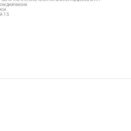
ном диапазоне.
иси.
A 1.5