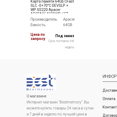
Карта памяти 64Gb CFast
SLC -0+70°C DEVSLP +
WP SS220 Apacer
APCFA064GGDWD-6FT
Производитель:
Apacer
Емкость:
64GB
Цена по
Под заказ
запросу
Срок поставки 6-8
недель
ИНФОР
Доставк
О магазине
Оплата
Интернет магазин "Bestmemory". Вы
Контак
можете купить товары 24 часа в сутки
и 7 дней в неделю по лучшей цене в
Догово