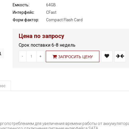
Емкость:
64GB
Интерфейс:
CFast
Форм фактор:
Compact Flash Card
Цена по запросу
Срок поставки 6-8 недель
-
+
ЗАПРОСИТЬ ЦЕНУ
рос
гопотреблением для увеличения времени работы от аккумулятора
т частичного отключения питание интерфейса SATA