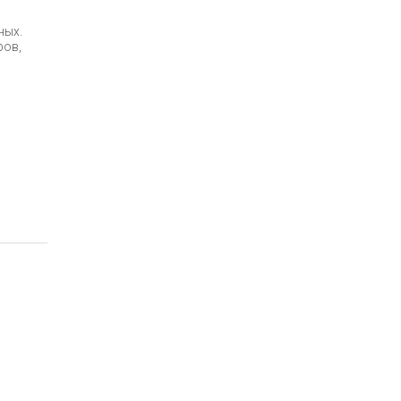
ных.
ров,