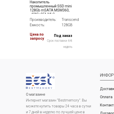
Накопитель
промышленный SSD mini
128Gb mSATA MSM360,
-40°C+85°, MLC
Transcend
Производитель:
Transcend
TS128GMSM360I
Емкость:
128GB
Цена по
Под заказ
запросу
Срок поставки 6-8
недель
ИНФОР
Доставк
О магазине
Оплата
Интернет магазин "Bestmemory". Вы
Контак
можете купить товары 24 часа в сутки
и 7 дней в неделю по лучшей цене в
Догово