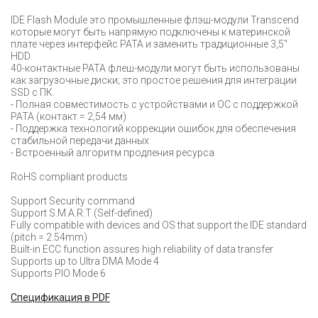
IDE Flash Module это промышленные флэш-модули Transcend
которые могут быть напрямую подключены к материнской
плате через интерфейс PATA и заменить традиционные 3,5"
HDD.
40-контактные PATA флеш-модули могут быть использованы
как загрузочные диски; это простое решения для интеграции
SSD с ПК.
- Полная совместимость с устройствами и ОС с поддержкой
PATA (контакт = 2,54 мм)
- Поддержка технологий коррекции ошибок для обеспечения
стабильной передачи данных
- Встроенный алгоритм продления ресурса
RoHS compliant products
Support Security command
Support S.M.A.R.T (Self-defined)
Fully compatible with devices and OS that support the IDE standard
(pitch = 2.54mm)
Built-in ECC function assures high reliability of data transfer
Supports up to Ultra DMA Mode 4
Supports PIO Mode 6
Cпецификация в PDF