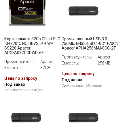
Карта памяти 32Gb CFast SLC
Промышленный USB 3.0
-0+870°C NO DEVSLP + WP
256Mb, EH353, SLC -0C° +70C°,
SS220 Apacer
Apacer APHA256MAK0CG-2T
APCFA032GGDWD-6ET
Производитель:
Apacer
Производитель:
Apacer
Емкость:
256MB
Емкость:
32GB
Цена по запросу
Цена по запросу
Под заказ
Под заказ
Срок поставки 6-8 недель
Срок поставки 6-8 недель