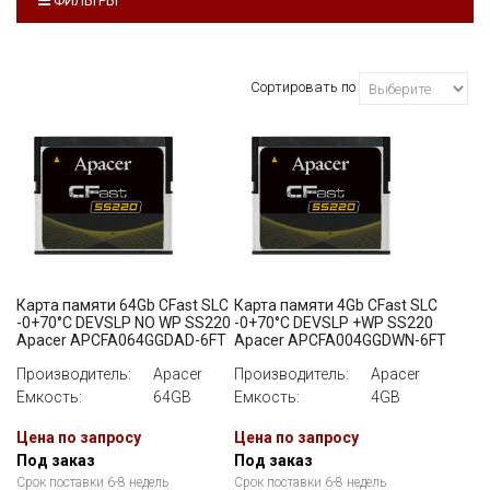
ФИЛЬТРЫ
ПРОИЗВОДИТЕЛЬ
ВСЕ
Сортировать по
ЕМКОСТЬ
ВСЕ
ИНТЕРФЕЙС
ВСЕ
СКОРОСТЬ ЗАПИСИ
Карта памяти 64Gb CFast SLC
Карта памяти 4Gb CFast SLC
ВСЕ
-0+70°C DEVSLP NO WP SS220
-0+70°C DEVSLP +WP SS220
Apacer APCFA064GGDAD-6FT
Apacer APCFA004GGDWN-6FT
Производитель:
Apacer
Производитель:
Apacer
Емкость:
64GB
Емкость:
4GB
Цена по запросу
Цена по запросу
Под заказ
Под заказ
Срок поставки 6-8 недель
Срок поставки 6-8 недель