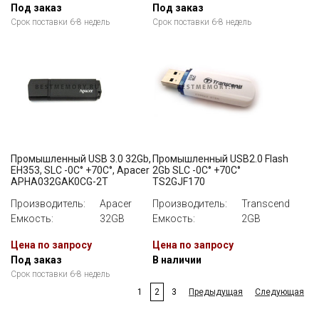
Под заказ
Под заказ
Срок поставки 6-8 недель
Срок поставки 6-8 недель
Промышленный USB 3.0 32Gb,
Промышленный USB2.0 Flash
EH353, SLC -0C° +70C°, Apacer
2Gb SLC -0C° +70C°
APHA032GAK0CG-2T
TS2GJF170
Производитель:
Apacer
Производитель:
Transcend
Емкость:
32GB
Емкость:
2GB
Цена по запросу
Цена по запросу
Под заказ
В наличии
Срок поставки 6-8 недель
1
2
3
Предыдущая
Следующая