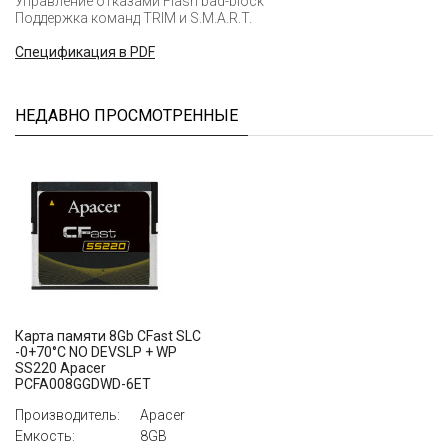
Управление отказами Flash bad-block
Поддержка команд TRIM и S.M.A.R.T.
Cпецификация в PDF
НЕДАВНО ПРОСМОТРЕННЫЕ
Карта памяти 8Gb CFast SLC
-0+70°C NO DEVSLP + WP
SS220 Apacer
PCFA008GGDWD-6ET
Производитель:
Apacer
Емкость:
8GB