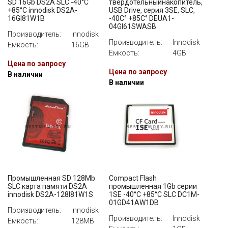
SD 16Gb DS2A SLC -40°C
твердотельныйнакопитель,
+85°C innodisk DS2A-
USB Drive, серия 3SE, SLC,
16GI81W1B
-40C° +85C° DEUA1-
04GI61SWASB
Производитель:
Innodisk
Производитель:
Innodisk
Емкость:
16GB
Емкость:
4GB
Цена по запросу
Цена по запросу
В наличии
В наличии
Промышленная SD 128Mb
Compact Flash
SLC карта памяти DS2A
промышленная 1Gb серии
innodisk DS2A-128I81W1S
1SE -40°C +85°C SLC DC1M-
01GD41AW1DB
Производитель:
Innodisk
Производитель:
Innodisk
Емкость:
128MB