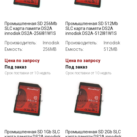
Промышленная SD 256Mb
Промышленная SD 512Mb
SLC карта памяти DS2A
SLC карта памяти DS2A
innodisk DS2A-256I81W1S
innodisk DS2A-512I81W1S
Производитель:
Innodisk
Производитель:
Innodisk
Емкость:
256MB
Емкость:
512MB
Цена по запросу
Цена по запросу
Под заказ
Под заказ
Срок поставки от 10 недель
Срок поставки от 10 недель
Промышленная SD 1Gb SLC
Промышленная SD 2Gb SLC
карта памяти DS2A innodisk
карта памяти DS2A innodisk