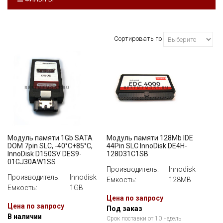
ПРОИЗВОДИТЕЛЬ
Innodisk
Сортировать по
ЕМКОСТЬ
ВСЕ
ИНТЕРФЕЙС
ВСЕ
СКОРОСТЬ ЗАПИСИ
Модуль памяти 1Gb SATA
Модуль памяти 128Mb IDE
ВСЕ
DOM 7pin SLC, -40°C+85°C,
44Pin SLC InnoDisk DE4H-
InnoDisk D150SV DES9-
128D31C1SB
01GJ30AW1SS
Производитель:
Innodisk
Производитель:
Innodisk
Емкость:
128MB
Емкость:
1GB
Цена по запросу
Цена по запросу
Под заказ
В наличии
Срок поставки от 10 недель