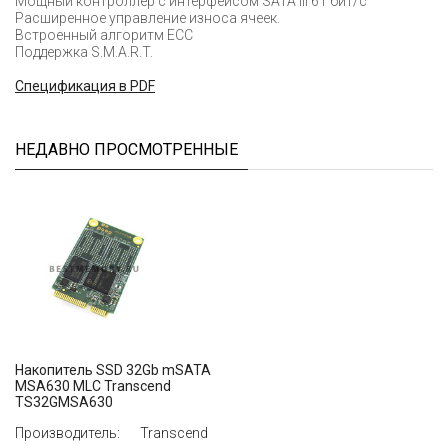
Мощный контроллер с интерфейсом SATA III 6 Гбит/с
Расширенное управление износа ячеек.
Встроенный алгоритм ECC
Поддержка S.M.A.R.T.
Cпецификация в PDF
НЕДАВНО ПРОСМОТРЕННЫЕ
Накопитель SSD 32Gb mSATA
MSA630 MLC Transcend
TS32GMSA630
Производитель:
Transcend