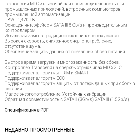
Технология MLC и в ысочайшая производительность для
промышленных приложений, встроенных компьютеров,
промышленной автоматизации.
TBW - 1,420 TB
Оснащен интерфейсом SATA III 8 Gb/s и производительным
контроллером.
Идеальная замена традиционных шпиндельных дисков.
Высокая скорость, сниженное энергопотребление,
отсутствие шума.
Обеспечение защиты данных от внезапных сбоев питания.
Быстрое время загрузки и многозадачность без сбоев.
Контроллер Transcend на сверхбыстрых чипах MLC/SLC
Поддерживает алгоритмы TRIM и SMART
Поддерживает алгоритм ECC
Поддерживает алгоритм защиты от потерь данных при сбоях в
питании
Малое энергопотребление. Устойчив к вибрации.
Обратная совместимость с SATA II (3Gb/s) SATA III (1.5Gb/s)
Cпецификация в PDF
НЕДАВНО ПРОСМОТРЕННЫЕ