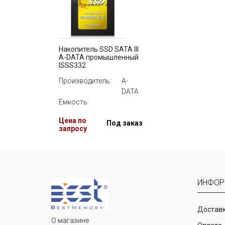
Накопитель SSD SATA III
A-DATA промышленный
ISSS332
Производитель:
A-
DATA
Емкость:
Цена по
Под заказ
запросу
ИНФОР
Доставк
О магазине