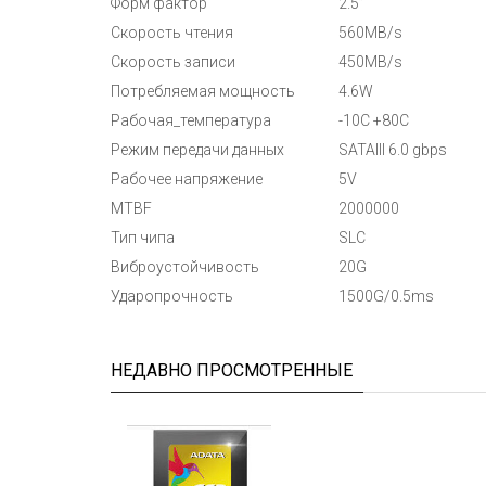
Форм фактор
2.5”
Скорость чтения
560MB/s
Скорость записи
450MB/s
Потребляемая мощность
4.6W
Рабочая_температура
-10C +80C
Режим передачи данных
SATAIII 6.0 gbps
Рабочее напряжение
5V
MTBF
2000000
Тип чипа
SLC
Виброустойчивость
20G
Ударопрочность
1500G/0.5ms
НЕДАВНО ПРОСМОТРЕННЫЕ