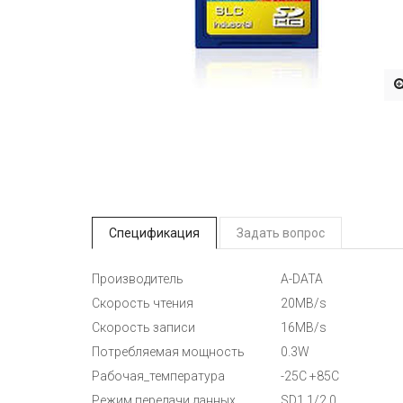
Спецификация
Задать вопрос
Производитель
A-DATA
Скорость чтения
20MB/s
Скорость записи
16MB/s
Потребляемая мощность
0.3W
Рабочая_температура
-25C +85C
Режим передачи данных
SD1.1/2.0