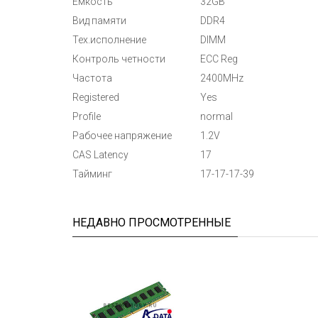
Емкость
32GB
Вид памяти
DDR4
Тех.исполнение
DIMM
Контроль четности
ECC Reg
Частота
2400MHz
Registered
Yes
Profile
normal
Рабочее напряжение
1.2V
CAS Latency
17
Тайминг
17-17-17-39
НЕДАВНО ПРОСМОТРЕННЫЕ