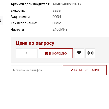
Артикул производителя:
AD4D2400V32G17
Емкость:
32GB
Вид памяти:
DDR4
Тех.исполнение:
DIMM
Частота:
2400MHz
Цена по запросу
-
+
В КОРЗИНУ
КУПИТЬ В 1 КЛИК