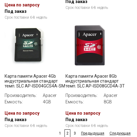
Под заказ
Цена по запросу
Срок поставки 6-8 недель
Под заказ
Срок поставки 6-8 недель
Карта памяти Apacer 4Gb
Карта памяти Apacer 8Gb
индустриальная стандарт
индустриальная стандарт
темп. SLC AP-ISD04GCS4A-SM
темп. SLC AP-ISD08GCD4A-3T
Производитель:
Apacer
Производитель:
Apacer
Емкость:
4GB
Емкость:
8GB
Цена по запросу
Цена по запросу
Под заказ
Под заказ
Срок поставки 6-8 недель
Срок поставки 6-8 недель
1
2
3
Предыдущая
Следующая