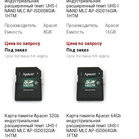
индустриальная
индустриальная
расширенный темп. UHS-I
расширенный темп. UHS-I
NAND MLC AP-ISD008GIA-
NAND MLC AP-ISD016GIA-
1HTM
1HTM
Производитель:
Apacer
Производитель:
Apacer
Емкость:
8GB
Емкость:
16GB
Цена по запросу
Цена по запросу
Под заказ
Под заказ
Срок поставки 6-8 недель
Срок поставки 6-8 недель
Карта памяти Apacer 32Gb
Карта памяти Apacer 64Gb
индустриальная
индустриальная
расширенный темп. UHS-I
расширенный темп. UHS-I
NAND MLC AP-ISD032GIA-
NAND MLC AP-ISD064GIA-
1HTM
1FTM