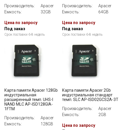
Производитель:
Apacer
Производитель:
Apacer
Емкость:
32GB
Емкость:
64GB
Цена по запросу
Цена по запросу
Под заказ
Под заказ
Срок поставки 6-8 недель
Срок поставки 6-8 недель
Карта памяти Apacer 128Gb
Карта памяти Apacer 2Gb
индустриальная
индустриальная стандарт
расширенный темп. UHS-I
темп. SLC AP-ISD02GCS2A-3T
NAND MLC AP-ISD128GIA-
Производитель:
Apacer
1FTM
Емкость:
2GB
Производитель:
Apacer
Емкость:
128GB
Цена по запросу